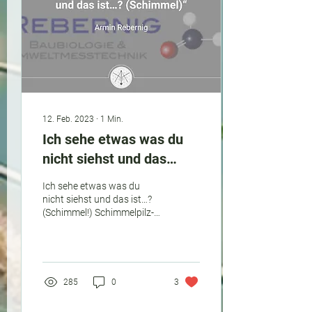
12. Feb. 2023
∙
1
Min.
Ich sehe etwas was du
nicht siehst und das
ist...? (Schimmel!)
Ich sehe etwas was du
nicht siehst und das ist…?
(Schimmel!) Schimmel­pilz­
befall in den Wohn­räumen
ist etwas Unangenehmes,
das man...
285
0
3