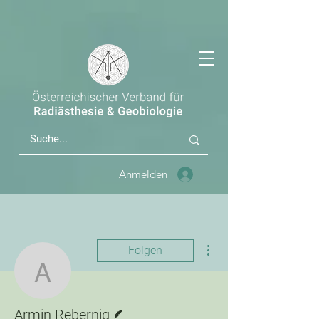
Anmelden
Weitere Optionen
Folgen
Armin Rebernig
Autor
Armin Rebernig