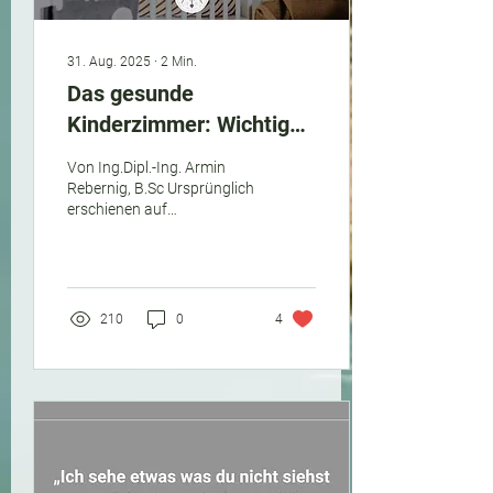
31. Aug. 2025
∙
2
Min.
Das gesunde
Kinderzimmer: Wichtige
Tipps für ungestörten
Von Ing.Dipl.-Ing. Armin
Schlaf
Rebernig, B.Sc Ursprünglich
erschienen auf
https://www.bau-
biologie.at/das-gesunde-
kinderzimmer-wichtige-
tipps-f...
210
0
4