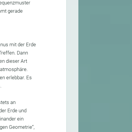
Elementarwesen
requenzmuster 
mmt gerade 
trie
Goldener Schnitt
nus mit der Erde 
reffen. Dann 
en dieser Art 
datmosphäre. 
n erlebbar. Es 
.
tets an 
der Erde und 
inander ein 
ligen Geometrie“, 