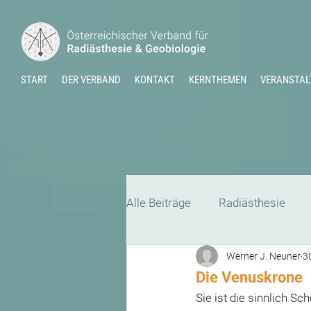
START
DER VERBAND
KONTAKT
KERNTHEMEN
VERANSTAL
Alle Beiträge
Radiästhesie
Werner J. Neuner
3
Kraftorte
Jahreskreis
Die Venuskrone
Sie ist die sinnlich Sc