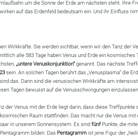
altungen
Radiästhesieverband
Steine
Natur
Umlaufbahn um die Sonne der Erde am nächsten steht. Ihre F
 wirken auf das Erdenfeld bedeutsam ein. Und ihr Einfluss ni
ie
Energie
Garten
Kulturen
Heilige Geome
en Wirkkräfte. Sie werden sichtbar, wenn wir den Tanz der Ve
Kirchen
Maße
Ley Lines
ittlich alle 583 Tage haben Venus und Erde ein kosmisches T
hsten, 
„untere Venuskonjunktion“
 genannt. Das nächste Treff
023
 sein. An solchen Tagen berührt das „Venusplasma“ die Er
ind das. Dann sind die venusischen Wirkkräfte am intensivste
iesen Tagen bewusst auf die Venusschwingungen einzulassen
der Venus mit der Erde liegt darin, dass diese Treffpunkte s
kosmischen Raum stattfinden. Das macht nur die Venus mit 
paar in unserem Sonnensystem. Es sind 
fünf 
Punkte, die mite
Pentagramm bilden. Das 
Pentagramm
 ist jene Figur der „hei