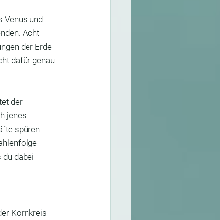
is Venus und 
nden. Acht 
ungen der Erde 
ht dafür genau 
tet der 
h jenes 
äfte spüren 
ahlenfolge 
 du dabei 
der Kornkreis 