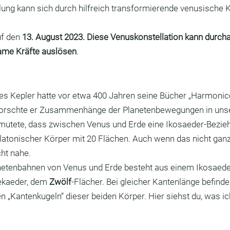
ung kann sich durch hilfreich transformierende venusische Kr
f den 
13. August 2023. Diese Venuskonstellation kann durch
ame Kräfte auslösen
.
s Kepler hatte vor etwa 400 Jahren seine Bücher „Harmonic
rforschte er Zusammenhänge der Planetenbewegungen in uns
utete, dass zwischen Venus und Erde eine Ikosaeder-Bezieh
platonischer Körper mit 20 Flächen. Auch wenn das nicht gan
ht nahe.
netenbahnen von Venus und Erde besteht aus einem Ikosaede
ekaeder, dem 
Zwölf
-Flächer. Bei gleicher Kantenlänge befinde
 „Kantenkugeln“ dieser beiden Körper. Hier siehst du, was i