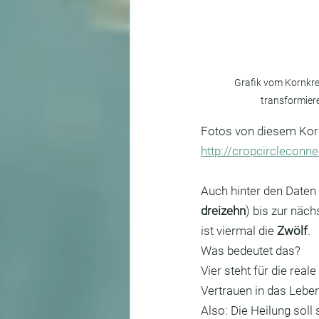
Grafik vom Kornkrei
transformiere
Fotos von diesem Kornk
http://cropcircleconn
Auch hinter den Daten 
dreizehn
) bis zur näc
ist viermal die 
Zwölf
.
Was bedeutet das?
Vier steht für die real
Vertrauen in das Leben
Also: Die Heilung soll 