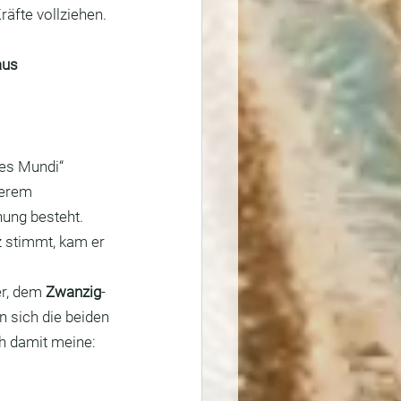
äfte vollziehen.
aus 
es Mundi“ 
erem 
ung besteht. 
z stimmt, kam er 
r, dem 
Zwanzig
-
n sich die beiden 
ch damit meine: