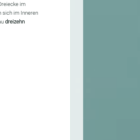
Dreiecke im 
n sich im Inneren 
au 
dreizehn