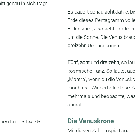
tt genau in sich trägt.
Es dauert genau 
acht 
Jahre, b
Erde dieses Pentagramm volle
Erdenjahre, also acht Umdreh
um die Sonne. Die Venus brauc
dreizehn
 Umrundungen.
Fünf, acht
 und 
dreizehn
, so lau
kosmische Tanz. So lautet auc
„Mantra“, wenn du die Venuskr
möchtest. Wiederhole diese Z
mehrmals und beobachte, was
spürst…
Die Venuskrone
ihren fünf Treffpunkten
Mit diesen Zahlen spielt auch 