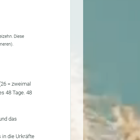
eizehn. Diese 
neren).
(26 = zweimal  
 es 48 Tage. 48 
 und das 
in die Urkräfte 