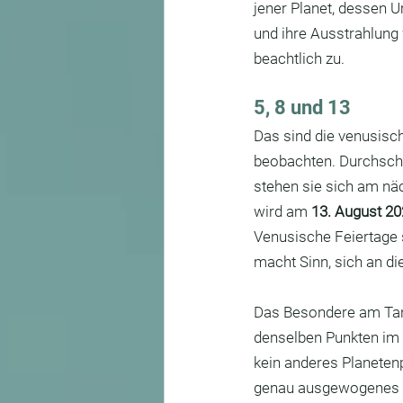
Jahreskreisfeste
Veranst
jener Planet, dessen 
und ihre Ausstrahlung
beachtlich zu.
Baubiologie
Elektrobiolog
5, 8 und 13
Das sind die venusisch
Genius Loci
Proportionen
beobachten. Durchschn
stehen sie sich am näc
wird am 
13. August 2
Venusische Feiertage s
macht Sinn, sich an d
Das Besondere am Tanz 
denselben Punkten im 
kein anderes Planeten
genau ausgewogenes 