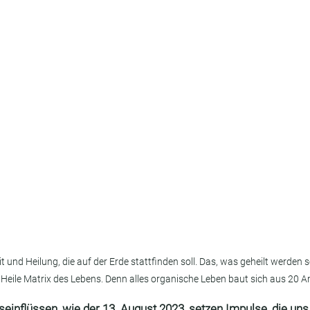
it und Heilung, die auf der Erde stattfinden soll. Das, was geheilt werden sol
e Heile Matrix des Lebens. Denn alles organische Leben baut sich aus 20 
einflüssen, wie der 13. August 2023, setzen Impulse, die uns 