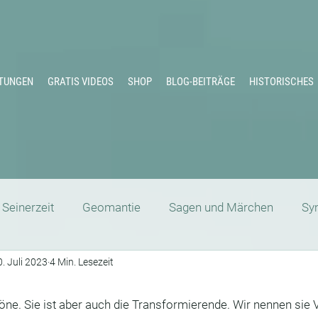
TUNGEN
GRATIS VIDEOS
SHOP
BLOG-BEITRÄGE
HISTORISCHES
Seinerzeit
Geomantie
Sagen und Märchen
Sy
0. Juli 2023
4 Min. Lesezeit
Schamanismus
Die große Göttin
Zeitqualität
höne. Sie ist aber auch die Transformierende. Wir nennen sie V