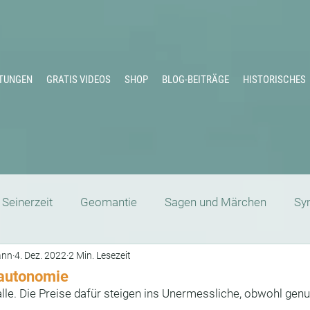
TUNGEN
GRATIS VIDEOS
SHOP
BLOG-BEITRÄGE
HISTORISCHES
Seinerzeit
Geomantie
Sagen und Märchen
Sy
ann
4. Dez. 2022
2 Min. Lesezeit
Schamanismus
Die große Göttin
Zeitqualität
eautonomie
lle. Die Preise dafür steigen ins Unermessliche, obwohl genu