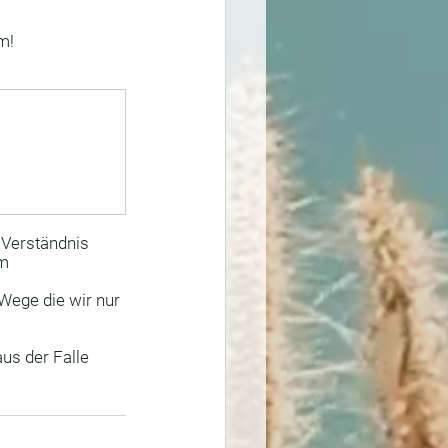
m!
 Verständnis 
m 
Wege die wir nur 
s der Falle 