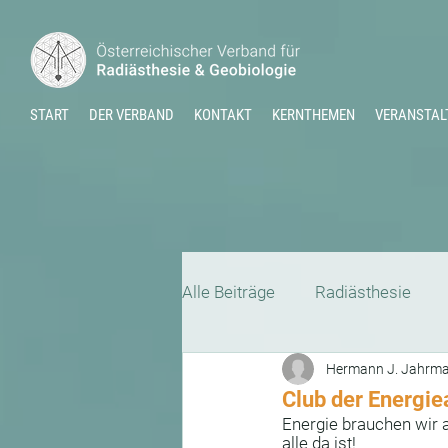
START
DER VERBAND
KONTAKT
KERNTHEMEN
VERANSTAL
Alle Beiträge
Radiästhesie
Hermann J. Jahrm
Kraftorte
Jahreskreis
Club der Energi
Energie brauchen wir a
alle da ist!