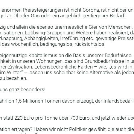
altungen
Radiästhesieverband
Steine
Natur
 enormen Preissteigerungen ist nicht Corona, ist nicht der unh
gel an Öl oder Gas oder ein angeblich gestiegener Bedarf!
ie
Energie
Garten
Kulturen
Heilige Geome
nzig und allein die ebenso unermessliche Gier von Menschen.
nisationen, Lobbying-Gruppen und Weitere haben realisiert, d
knappung, Abhängigkeiten, Irreführung etc. gewaltige Preiss
das wöchentlich, bedingungslos, rücksichtslos!
Kirchen
Maße
Ley Lines
 eigennützige Kapitalismus an die Basis unserer Bedürfnisse. 
chkeit in unseren Wohnungen, das sind Grundbedürfnisse in u
rer Zivilisation. Lebensbedrohliche Fakten – wie,  „es wird in
m Winter“ – lassen uns scheinbar keine Alternative als jeden P
zu bezahlen. 
n uns ganz besonders!
ährlich 1,6 Millionen Tonnen davon erzeugt, der Inlandsbedarf
 statt 220 Euro pro Tonne über 700 Euro, und jetzt wieder üb
tion ertragen? Haben wir nicht Politiker gewählt, die auch di