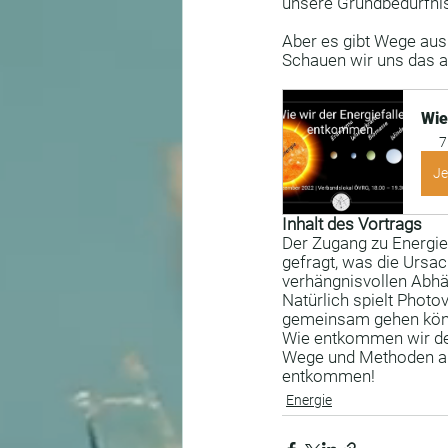
unsere Grundbedürfni
Aber es gibt Wege aus
Schauen wir uns das a
Wie
7
Je
Inhalt des Vortrags
Der Zugang zu Energie 
gefragt, was die Ursa
verhängnisvollen Abhän
Natürlich spielt Photo
gemeinsam gehen könn
Wie entkommen wir der
Wege und Methoden au
entkommen!
Energie