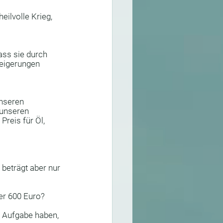
Elementarwesen
eilvolle Krieg, 
trie
Goldener Schnitt
ass sie durch 
teigerungen 
 
nseren 
 unseren 
reis für Öl, 
 beträgt aber nur 
er 600 Euro?
e Aufgabe haben, 