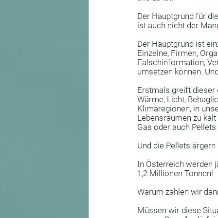
Jahreskreisfeste
Veranst
Der Hauptgrund für die
ist auch nicht der Man
Baubiologie
Elektrobiolog
Der Hauptgrund ist ei
Einzelne, Firmen, Orga
Falschinformation, Ver
umsetzen können. Und 
Genius Loci
Proportionen
Erstmals greift dieser
Wärme, Licht, Behagli
Klimaregionen, in unse
Lebensräumen zu kalt i
Gas oder auch Pellets 
Und die Pellets ärger
In Österreich werden j
1,2 Millionen Tonnen! 
Warum zahlen wir dann
Müssen wir diese Situa