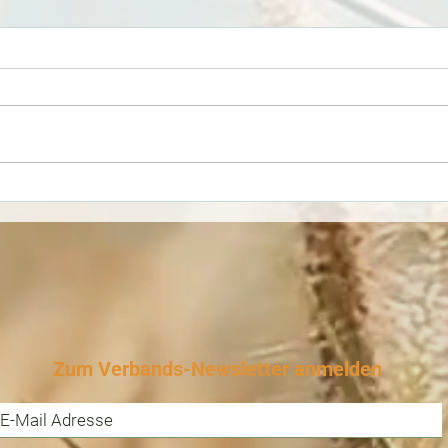
Neue Website: Tirols
Waru
steinerne Spuren
nack
Scha
Gehe
Was
Zum Verbands-Newsletter anmelden