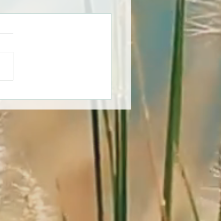
m ein Boden niemals
t daliegen darf. Viktor
uberger und das
imnis des lebendigen
sers