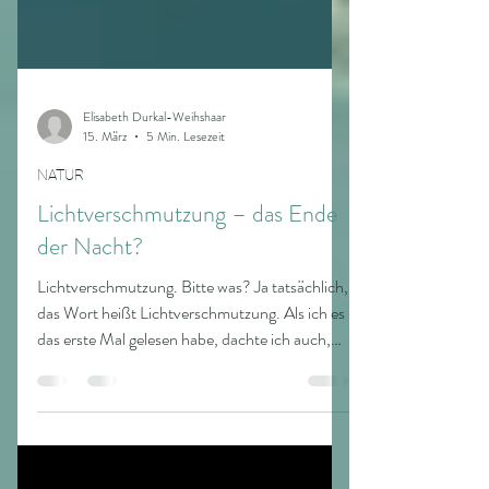
Elisabeth Durkal-Weihshaar
15. März
5 Min. Lesezeit
NATUR
Lichtverschmutzung – das Ende
der Nacht?
Lichtverschmutzung. Bitte was? Ja tatsächlich,
das Wort heißt Lichtverschmutzung. Als ich es
das erste Mal gelesen habe, dachte ich auch,
was bedeutet das? Ist das ein Scherz? Bis ich
mich genauer damit befasste und über das
Erfahrene entsetzt war. Doch zuerst ein paar
Betrachtungen über das Licht und den